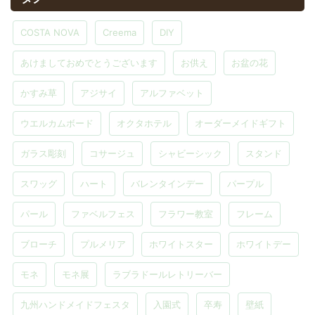
COSTA NOVA
Creema
DIY
あけましておめでとうございます
お供え
お盆の花
かすみ草
アジサイ
アルファベット
ウエルカムボード
オクタホテル
オーダーメイドギフト
ガラス彫刻
コサージュ
シャビーシック
スタンド
スワッグ
ハート
バレンタインデー
パープル
パール
ファベルフェス
フラワー教室
フレーム
ブローチ
プルメリア
ホワイトスター
ホワイトデー
モネ
モネ展
ラブラドールレトリーバー
九州ハンドメイドフェスタ
入園式
卒寿
壁紙