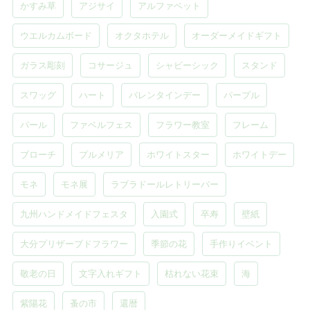
かすみ草
アジサイ
アルファベット
ウエルカムボード
オクタホテル
オーダーメイドギフト
ガラス彫刻
コサージュ
シャビーシック
スタンド
スワッグ
ハート
バレンタインデー
パープル
パール
ファベルフェス
フラワー教室
フレーム
ブローチ
プルメリア
ホワイトスター
ホワイトデー
モネ
モネ展
ラブラドールレトリーバー
九州ハンドメイドフェスタ
入園式
卒寿
壁紙
大分プリザーブドフラワー
季節の花
手作りイベント
敬老の日
文字入れギフト
枯れない花束
海
紫陽花
蚤の市
還暦