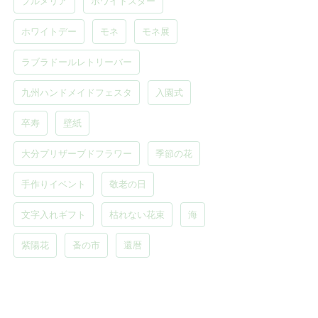
プルメリア
ホワイトスター
ホワイトデー
モネ
モネ展
ラブラドールレトリーバー
九州ハンドメイドフェスタ
入園式
卒寿
壁紙
大分プリザーブドフラワー
季節の花
手作りイベント
敬老の日
文字入れギフト
枯れない花束
海
紫陽花
蚤の市
還暦