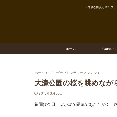
大分県を拠点とするプリ
ホーム
Yuanに
ホーム
>
プリザーブドフラワーアレンジ
>
大濠公園の桜を眺めなが
2015年3月30日
福岡は今日、ぽかぽか陽気であたたかく、