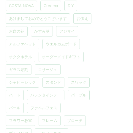
COSTA NOVA
Creema
DIY
あけましておめでとうございます
お供え
お盆の花
かすみ草
アジサイ
アルファベット
ウエルカムボード
オクタホテル
オーダーメイドギフト
ガラス彫刻
コサージュ
シャビーシック
スタンド
スワッグ
ハート
バレンタインデー
パープル
パール
ファベルフェス
フラワー教室
フレーム
ブローチ