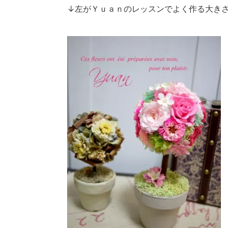
↓左がＹｕａｎのレッスンでよく作る大き