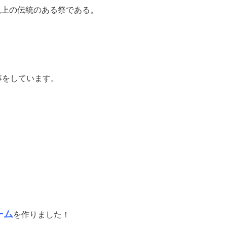
年以上の伝統のある祭である。
事をしています。
！
ーム
を作りました！