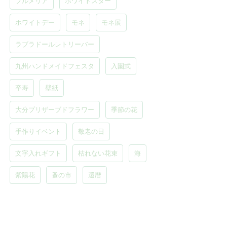
プルメリア
ホワイトスター
ホワイトデー
モネ
モネ展
ラブラドールレトリーバー
九州ハンドメイドフェスタ
入園式
卒寿
壁紙
大分プリザーブドフラワー
季節の花
手作りイベント
敬老の日
文字入れギフト
枯れない花束
海
紫陽花
蚤の市
還暦