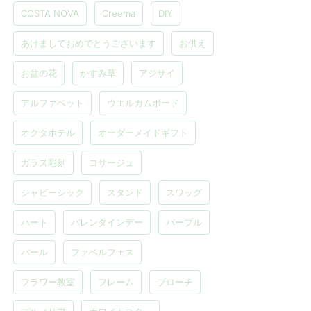
COSTA NOVA
Creema
DIY
あけましておめでとうございます
お供え
お盆の花
かすみ草
アジサイ
アルファベット
ウエルカムボード
オクタホテル
オーダーメイドギフト
ガラス彫刻
コサージュ
シャビーシック
スタンド
スワッグ
ハート
バレンタインデー
パープル
パール
ファベルフェス
フラワー教室
フレーム
ブローチ