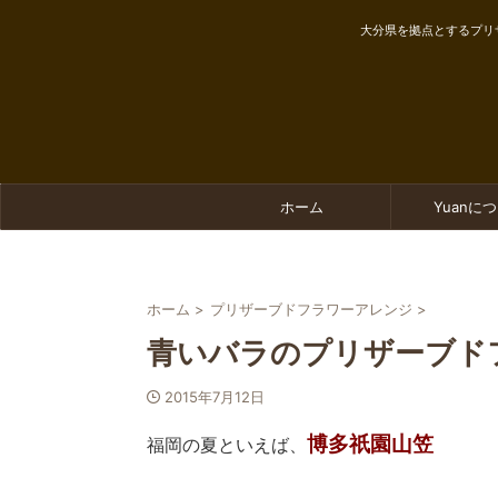
大分県を拠点とするプリ
ホーム
Yuanに
ホーム
>
プリザーブドフラワーアレンジ
>
青いバラのプリザーブド
2015年7月12日
博多祇園山笠
福岡の夏といえば、