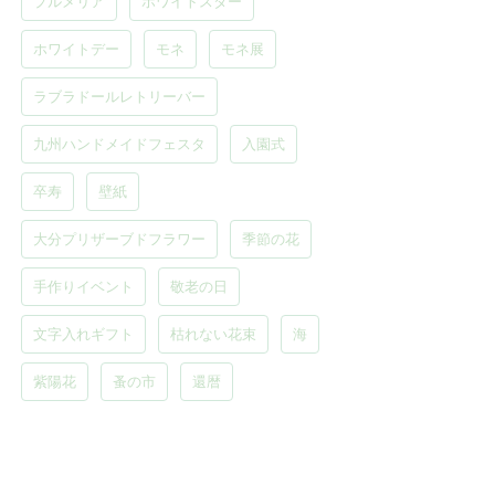
プルメリア
ホワイトスター
ホワイトデー
モネ
モネ展
ラブラドールレトリーバー
九州ハンドメイドフェスタ
入園式
卒寿
壁紙
大分プリザーブドフラワー
季節の花
手作りイベント
敬老の日
文字入れギフト
枯れない花束
海
紫陽花
蚤の市
還暦