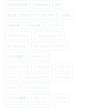
COSTA NOVA
Creema
DIY
あけましておめでとうございます
お供え
お盆の花
かすみ草
アジサイ
アルファベット
ウエルカムボード
オクタホテル
オーダーメイドギフト
ガラス彫刻
コサージュ
シャビーシック
スタンド
スワッグ
ハート
バレンタインデー
パープル
パール
ファベルフェス
フラワー教室
フレーム
ブローチ