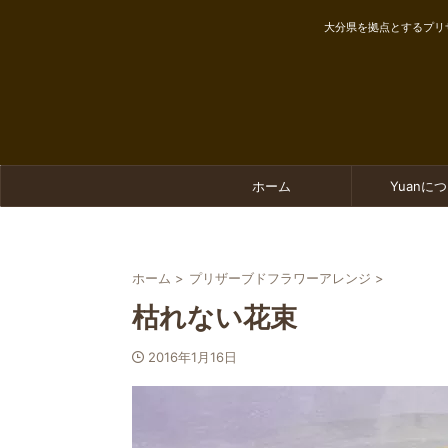
大分県を拠点とするプリ
ホーム
Yuanに
ホーム
>
プリザーブドフラワーアレンジ
>
枯れない花束
2016年1月16日