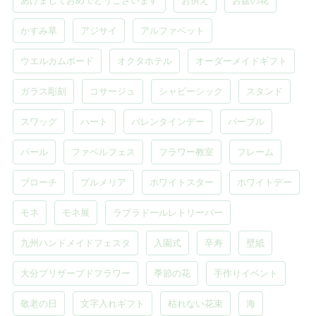
かすみ草
アジサイ
アルファベット
ウエルカムボード
オクタホテル
オーダーメイドギフト
ガラス彫刻
コサージュ
シャビーシック
スタンド
スワッグ
ハート
バレンタインデー
パープル
パール
ファベルフェス
フラワー教室
フレーム
ブローチ
プルメリア
ホワイトスター
ホワイトデー
モネ
モネ展
ラブラドールレトリーバー
九州ハンドメイドフェスタ
入園式
卒寿
壁紙
大分プリザーブドフラワー
季節の花
手作りイベント
敬老の日
文字入れギフト
枯れない花束
海