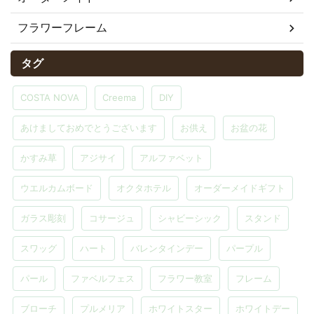
フラワーフレーム
タグ
COSTA NOVA
Creema
DIY
あけましておめでとうございます
お供え
お盆の花
かすみ草
アジサイ
アルファベット
ウエルカムボード
オクタホテル
オーダーメイドギフト
ガラス彫刻
コサージュ
シャビーシック
スタンド
スワッグ
ハート
バレンタインデー
パープル
パール
ファベルフェス
フラワー教室
フレーム
ブローチ
プルメリア
ホワイトスター
ホワイトデー