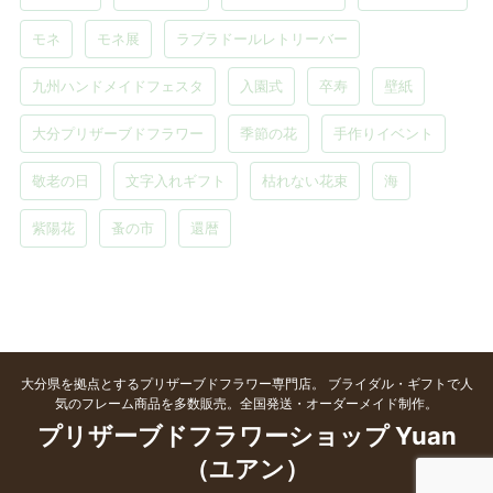
モネ
モネ展
ラブラドールレトリーバー
九州ハンドメイドフェスタ
入園式
卒寿
壁紙
大分プリザーブドフラワー
季節の花
手作りイベント
敬老の日
文字入れギフト
枯れない花束
海
紫陽花
蚤の市
還暦
大分県を拠点とするプリザーブドフラワー専門店。 ブライダル・ギフトで人
気のフレーム商品を多数販売。全国発送・オーダーメイド制作。
プリザーブドフラワーショップ Yuan
（ユアン）