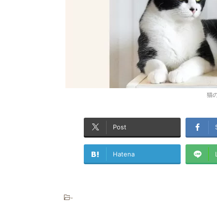
猫
Post
Hatena
-