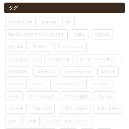
タグ
COSTA NOVA
Creema
DIY
あけましておめでとうございます
お供え
お盆の花
かすみ草
アジサイ
アルファベット
ウエルカムボード
オクタホテル
オーダーメイドギフト
ガラス彫刻
コサージュ
シャビーシック
スタンド
スワッグ
ハート
バレンタインデー
パープル
パール
ファベルフェス
フラワー教室
フレーム
ブローチ
プルメリア
ホワイトスター
ホワイトデー
モネ
モネ展
ラブラドールレトリーバー