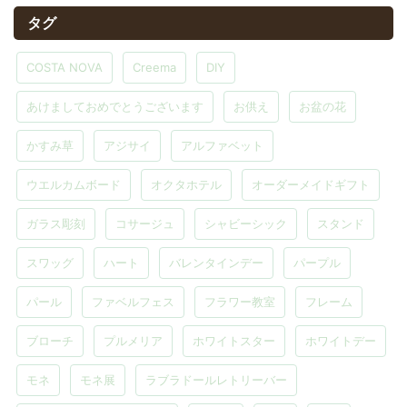
タグ
COSTA NOVA
Creema
DIY
あけましておめでとうございます
お供え
お盆の花
かすみ草
アジサイ
アルファベット
ウエルカムボード
オクタホテル
オーダーメイドギフト
ガラス彫刻
コサージュ
シャビーシック
スタンド
スワッグ
ハート
バレンタインデー
パープル
パール
ファベルフェス
フラワー教室
フレーム
ブローチ
プルメリア
ホワイトスター
ホワイトデー
モネ
モネ展
ラブラドールレトリーバー