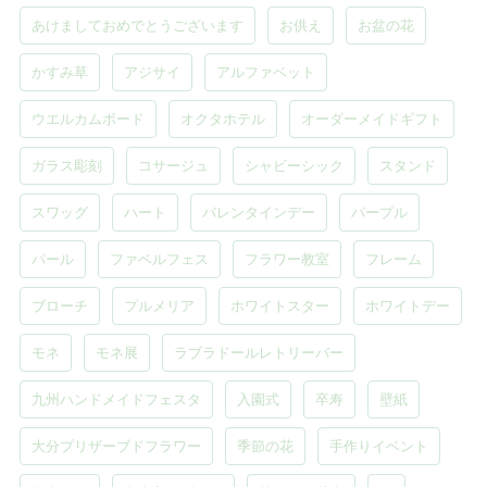
あけましておめでとうございます
お供え
お盆の花
かすみ草
アジサイ
アルファベット
ウエルカムボード
オクタホテル
オーダーメイドギフト
ガラス彫刻
コサージュ
シャビーシック
スタンド
スワッグ
ハート
バレンタインデー
パープル
パール
ファベルフェス
フラワー教室
フレーム
ブローチ
プルメリア
ホワイトスター
ホワイトデー
モネ
モネ展
ラブラドールレトリーバー
九州ハンドメイドフェスタ
入園式
卒寿
壁紙
大分プリザーブドフラワー
季節の花
手作りイベント