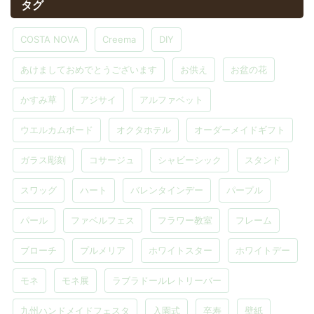
タグ
COSTA NOVA
Creema
DIY
あけましておめでとうございます
お供え
お盆の花
かすみ草
アジサイ
アルファベット
ウエルカムボード
オクタホテル
オーダーメイドギフト
ガラス彫刻
コサージュ
シャビーシック
スタンド
スワッグ
ハート
バレンタインデー
パープル
パール
ファベルフェス
フラワー教室
フレーム
ブローチ
プルメリア
ホワイトスター
ホワイトデー
モネ
モネ展
ラブラドールレトリーバー
九州ハンドメイドフェスタ
入園式
卒寿
壁紙