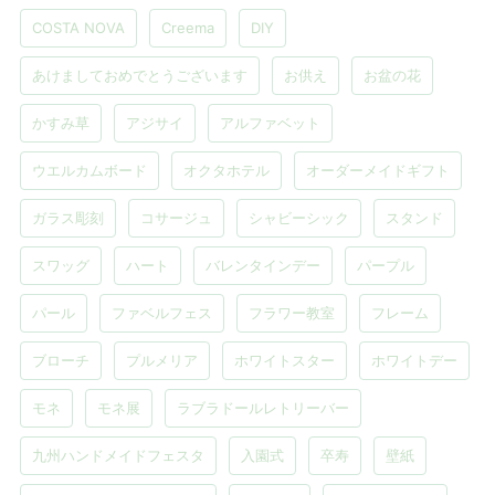
COSTA NOVA
Creema
DIY
あけましておめでとうございます
お供え
お盆の花
かすみ草
アジサイ
アルファベット
ウエルカムボード
オクタホテル
オーダーメイドギフト
ガラス彫刻
コサージュ
シャビーシック
スタンド
スワッグ
ハート
バレンタインデー
パープル
パール
ファベルフェス
フラワー教室
フレーム
ブローチ
プルメリア
ホワイトスター
ホワイトデー
モネ
モネ展
ラブラドールレトリーバー
九州ハンドメイドフェスタ
入園式
卒寿
壁紙