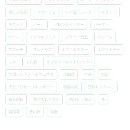
ガラス彫刻
コサージュ
シャビーシック
スタンド
スワッグ
ハート
バレンタインデー
パープル
パール
ファベルフェス
フラワー教室
フレーム
ブローチ
プルメリア
ホワイトスター
ホワイトデー
モネ
モネ展
ラブラドールレトリーバー
九州ハンドメイドフェスタ
入園式
卒寿
壁紙
大分プリザーブドフラワー
季節の花
手作りイベント
敬老の日
文字入れギフト
枯れない花束
海
紫陽花
蚤の市
還暦