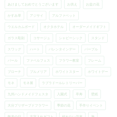
あけましておめでとうございます
お供え
お盆の花
かすみ草
アジサイ
アルファベット
ウエルカムボード
オクタホテル
オーダーメイドギフト
ガラス彫刻
コサージュ
シャビーシック
スタンド
スワッグ
ハート
バレンタインデー
パープル
パール
ファベルフェス
フラワー教室
フレーム
ブローチ
プルメリア
ホワイトスター
ホワイトデー
モネ
モネ展
ラブラドールレトリーバー
九州ハンドメイドフェスタ
入園式
卒寿
壁紙
大分プリザーブドフラワー
季節の花
手作りイベント
敬老の日
文字入れギフト
枯れない花束
海