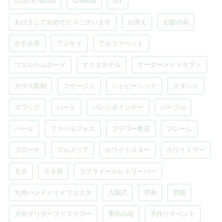
COSTA NOVA
Creema
DIY
あけましておめでとうございます
お供え
お盆の花
かすみ草
アジサイ
アルファベット
ウエルカムボード
オクタホテル
オーダーメイドギフト
ガラス彫刻
コサージュ
シャビーシック
スタンド
スワッグ
ハート
バレンタインデー
パープル
パール
ファベルフェス
フラワー教室
フレーム
ブローチ
プルメリア
ホワイトスター
ホワイトデー
モネ
モネ展
ラブラドールレトリーバー
九州ハンドメイドフェスタ
入園式
卒寿
壁紙
大分プリザーブドフラワー
季節の花
手作りイベント