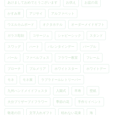
あけましておめでとうございます
お供え
お盆の花
かすみ草
アジサイ
アルファベット
ウエルカムボード
オクタホテル
オーダーメイドギフト
ガラス彫刻
コサージュ
シャビーシック
スタンド
スワッグ
ハート
バレンタインデー
パープル
パール
ファベルフェス
フラワー教室
フレーム
ブローチ
プルメリア
ホワイトスター
ホワイトデー
モネ
モネ展
ラブラドールレトリーバー
九州ハンドメイドフェスタ
入園式
卒寿
壁紙
大分プリザーブドフラワー
季節の花
手作りイベント
敬老の日
文字入れギフト
枯れない花束
海