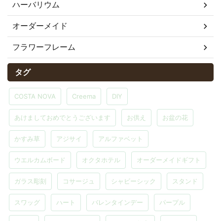
ハーバリウム
オーダーメイド
フラワーフレーム
タグ
COSTA NOVA
Creema
DIY
あけましておめでとうございます
お供え
お盆の花
かすみ草
アジサイ
アルファベット
ウエルカムボード
オクタホテル
オーダーメイドギフト
ガラス彫刻
コサージュ
シャビーシック
スタンド
スワッグ
ハート
バレンタインデー
パープル