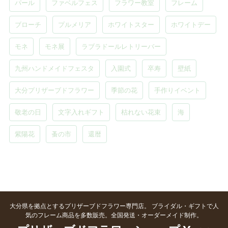
パール
ファベルフェス
フラワー教室
フレーム
ブローチ
プルメリア
ホワイトスター
ホワイトデー
モネ
モネ展
ラブラドールレトリーバー
九州ハンドメイドフェスタ
入園式
卒寿
壁紙
大分プリザーブドフラワー
季節の花
手作りイベント
敬老の日
文字入れギフト
枯れない花束
海
紫陽花
蚤の市
還暦
大分県を拠点とするプリザーブドフラワー専門店。 ブライダル・ギフトで人
気のフレーム商品を多数販売。全国発送・オーダーメイド制作。