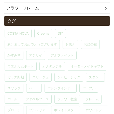
フラワーフレーム
タグ
COSTA NOVA
Creema
DIY
あけましておめでとうございます
お供え
お盆の花
かすみ草
アジサイ
アルファベット
ウエルカムボード
オクタホテル
オーダーメイドギフト
ガラス彫刻
コサージュ
シャビーシック
スタンド
スワッグ
ハート
バレンタインデー
パープル
パール
ファベルフェス
フラワー教室
フレーム
ブローチ
プルメリア
ホワイトスター
ホワイトデー