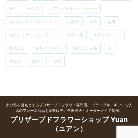
モネ
モネ展
ラブラドールレトリーバー
九州ハンドメイドフェスタ
入園式
卒寿
壁紙
大分プリザーブドフラワー
季節の花
手作りイベント
敬老の日
文字入れギフト
枯れない花束
海
紫陽花
蚤の市
還暦
大分県を拠点とするプリザーブドフラワー専門店。 ブライダル・ギフトで人
気のフレーム商品を多数販売。全国発送・オーダーメイド制作。
プリザーブドフラワーショップ Yuan
（ユアン）