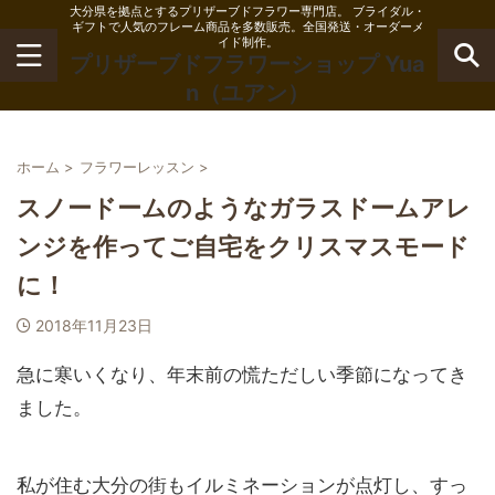
大分県を拠点とするプリザーブドフラワー専門店。 ブライダル・
ギフトで人気のフレーム商品を多数販売。全国発送・オーダーメ
イド制作。
プリザーブドフラワーショップ Yua
n（ユアン）
ホーム
>
フラワーレッスン
>
スノードームのようなガラスドームアレ
ンジを作ってご自宅をクリスマスモード
に！
2018年11月23日
急に寒いくなり、年末前の慌ただしい季節になってき
ました。
私が住む大分の街もイルミネーションが点灯し、すっ