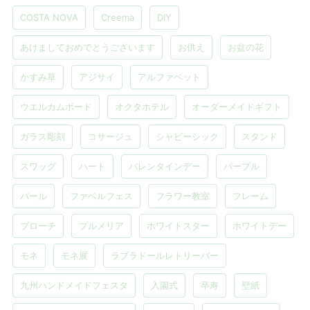
COSTA NOVA
Creema
DIY
あけましておめでとうございます
お供え
お盆の花
かすみ草
アジサイ
アルファベット
ウエルカムボード
オクタホテル
オーダーメイドギフト
ガラス彫刻
コサージュ
シャビーシック
スタンド
スワッグ
ハート
バレンタインデー
パープル
パール
ファベルフェス
フラワー教室
フレーム
ブローチ
プルメリア
ホワイトスター
ホワイトデー
モネ
モネ展
ラブラドールレトリーバー
九州ハンドメイドフェスタ
入園式
卒寿
壁紙