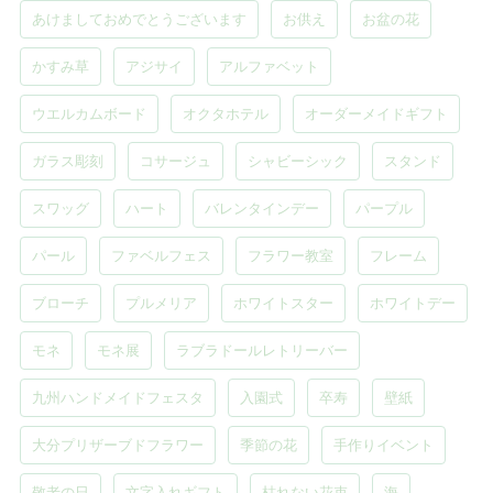
あけましておめでとうございます
お供え
お盆の花
かすみ草
アジサイ
アルファベット
ウエルカムボード
オクタホテル
オーダーメイドギフト
ガラス彫刻
コサージュ
シャビーシック
スタンド
スワッグ
ハート
バレンタインデー
パープル
パール
ファベルフェス
フラワー教室
フレーム
ブローチ
プルメリア
ホワイトスター
ホワイトデー
モネ
モネ展
ラブラドールレトリーバー
九州ハンドメイドフェスタ
入園式
卒寿
壁紙
大分プリザーブドフラワー
季節の花
手作りイベント
敬老の日
文字入れギフト
枯れない花束
海