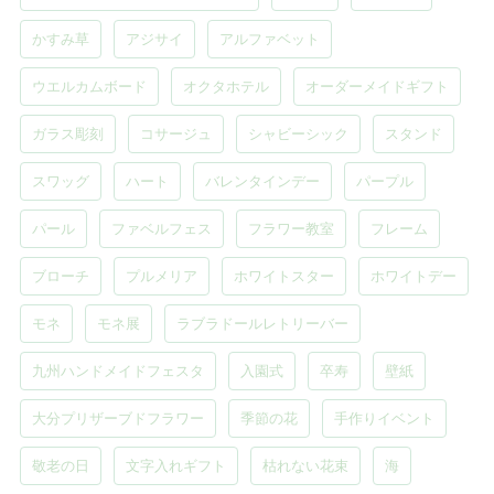
かすみ草
アジサイ
アルファベット
ウエルカムボード
オクタホテル
オーダーメイドギフト
ガラス彫刻
コサージュ
シャビーシック
スタンド
スワッグ
ハート
バレンタインデー
パープル
パール
ファベルフェス
フラワー教室
フレーム
ブローチ
プルメリア
ホワイトスター
ホワイトデー
モネ
モネ展
ラブラドールレトリーバー
九州ハンドメイドフェスタ
入園式
卒寿
壁紙
大分プリザーブドフラワー
季節の花
手作りイベント
敬老の日
文字入れギフト
枯れない花束
海