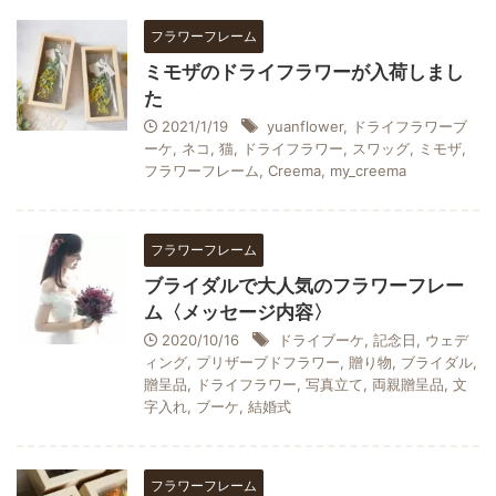
フラワーフレーム
ミモザのドライフラワーが入荷しまし
た
2021/1/19
yuanflower
,
ドライフラワーブ
ーケ
,
ネコ
,
猫
,
ドライフラワー
,
スワッグ
,
ミモザ
,
フラワーフレーム
,
Creema
,
my_creema
フラワーフレーム
ブライダルで大人気のフラワーフレー
ム〈メッセージ内容〉
2020/10/16
ドライブーケ
,
記念日
,
ウェデ
ィング
,
プリザーブドフラワー
,
贈り物
,
ブライダル
,
贈呈品
,
ドライフラワー
,
写真立て
,
両親贈呈品
,
文
字入れ
,
ブーケ
,
結婚式
フラワーフレーム