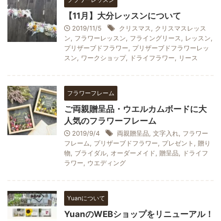
【11月】大分レッスンについて
2019/11/5
クリスマス
,
クリスマスレッス
ン
,
フラワーレッスン
,
フライングリース
,
レッスン
,
プリザーブドフラワー
,
プリザーブドフラワーレッ
スン
,
ワークショップ
,
ドライフラワー
,
リース
フラワーフレーム
ご両親贈呈品・ウエルカムボードに大
人気のフラワーフレーム
2019/9/4
両親贈呈品
,
文字入れ
,
フラワー
フレーム
,
プリザーブドフラワー
,
プレゼント
,
贈り
物
,
ブライダル
,
オーダーメイド
,
贈呈品
,
ドライフ
ラワー
,
ウエディング
Yuanについて
YuanのWEBショップをリニューアル！