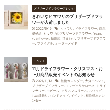
プリザーブドフラワーアレンジ
きれいなヒマワリのプリザーブドフラ
ワーが入荷しました
2022/5/19
ヒマワリ
,
ドライフラワー
,
両親
贈呈品
,
ヒマワリのプリザーブドフラワー
,
Yuan
,
yuanflower
,
結婚式
,
ひまわり
,
プリザーブドフラワ
ー
,
ブライダル
,
オーダーメイド
イベント
11月ドライフラワー・クリスマス・お
正月商品販売イベントのお知らせ
2021/11/13
植物カレンダー
,
大分イベント
,
プリザーブドフラワー
,
モノヅクリサローネ
,
ドライ
フラワー
,
モビール
,
クリスマスリース
,
スワッグ
,
しめ縄飾り
,
ハンドメイド
,
イベント
,
植物標本カレ
ンダー