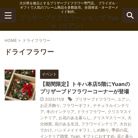
大分県を拠点とするプリザーブドフラワー専門店。 ブライダル・
ギフトで人気のフレーム商品を多数販売。全国発送・オーダーメ
イド制作。
プリザーブドフラワーショップ Yua
n（ユアン）
HOME
>
ドライフラワー
ドライフラワー
イベント
【期間限定】トキハ本店5階にYuanの
プリザーブドフラワーコーナーが登場
2025/11/8
プリザーブドフラワー
,
ユアン
,
お正月飾り
,
フラワーギフト
,
ナチュラルインテリ
ア
,
冬のインテリア
,
ドライフラワー
,
クリスマスイ
ンテリア
,
お花のある暮らし
,
クリスマスリース
,
大
分雑貨
,
花のある生活
,
フラワーインテリア
,
大分お
でかけ
,
ハンドメイドギフト
,
しめ飾り
,
季節の花
,
インテリア雑貨
,
Yuan
,
ギフトにおすすめ
,
花と暮ら