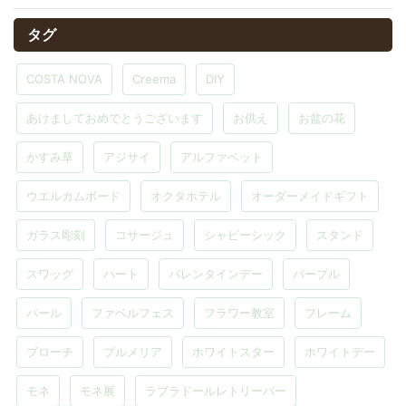
タグ
COSTA NOVA
Creema
DIY
あけましておめでとうございます
お供え
お盆の花
かすみ草
アジサイ
アルファベット
ウエルカムボード
オクタホテル
オーダーメイドギフト
ガラス彫刻
コサージュ
シャビーシック
スタンド
スワッグ
ハート
バレンタインデー
パープル
パール
ファベルフェス
フラワー教室
フレーム
ブローチ
プルメリア
ホワイトスター
ホワイトデー
モネ
モネ展
ラブラドールレトリーバー