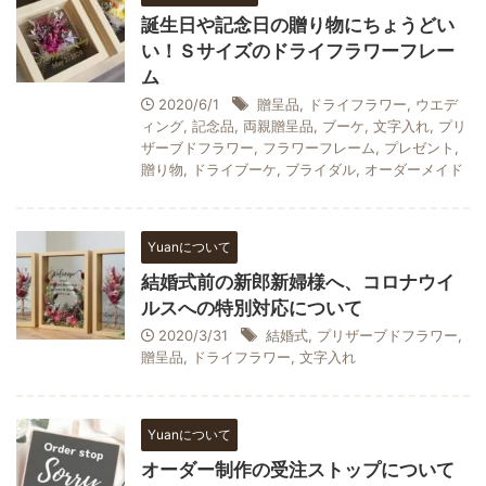
誕生日や記念日の贈り物にちょうどい
い！Ｓサイズのドライフラワーフレー
ム
2020/6/1
贈呈品
,
ドライフラワー
,
ウエデ
ィング
,
記念品
,
両親贈呈品
,
ブーケ
,
文字入れ
,
プリ
ザーブドフラワー
,
フラワーフレーム
,
プレゼント
,
贈り物
,
ドライブーケ
,
ブライダル
,
オーダーメイド
Yuanについて
結婚式前の新郎新婦様へ、コロナウイ
ルスへの特別対応について
2020/3/31
結婚式
,
プリザーブドフラワー
,
贈呈品
,
ドライフラワー
,
文字入れ
Yuanについて
オーダー制作の受注ストップについて