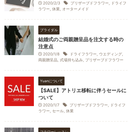
2020/2/3
プリザーブドフラワー
,
ドライフ
ラワー
,
休業
,
オーターメイド
ブライダル
結婚式のご両親贈呈品を注文する時の
注意点
2020/1/8
ドライフラワー
,
ウエディング
,
両親贈呈品
,
式場持ち込み
,
プリザーブドフラワー
Yuanについて
【SALE】アトリエ移転に伴うセールに
ついて
2020/1/7
プリザーブドフラワー
,
ドライフ
ラワー
,
セール
,
休業
フラワーレッスン