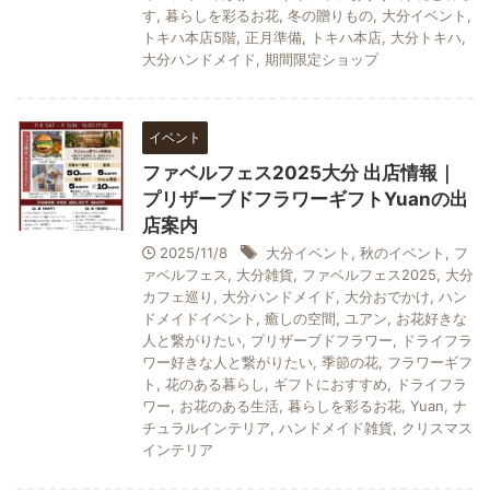
す
,
暮らしを彩るお花
,
冬の贈りもの
,
大分イベント
,
トキハ本店5階
,
正月準備
,
トキハ本店
,
大分トキハ
,
大分ハンドメイド
,
期間限定ショップ
イベント
ファベルフェス2025大分 出店情報｜
プリザーブドフラワーギフトYuanの出
店案内
2025/11/8
大分イベント
,
秋のイベント
,
フ
ァベルフェス
,
大分雑貨
,
ファベルフェス2025
,
大分
カフェ巡り
,
大分ハンドメイド
,
大分おでかけ
,
ハン
ドメイドイベント
,
癒しの空間
,
ユアン
,
お花好きな
人と繋がりたい
,
プリザーブドフラワー
,
ドライフラ
ワー好きな人と繋がりたい
,
季節の花
,
フラワーギフ
ト
,
花のある暮らし
,
ギフトにおすすめ
,
ドライフラ
ワー
,
お花のある生活
,
暮らしを彩るお花
,
Yuan
,
ナ
チュラルインテリア
,
ハンドメイド雑貨
,
クリスマス
インテリア