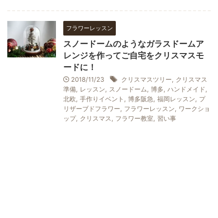
フラワーレッスン
スノードームのようなガラスドームア
レンジを作ってご自宅をクリスマスモ
ードに！
2018/11/23
クリスマスツリー
,
クリスマス
準備
,
レッスン
,
スノードーム
,
博多
,
ハンドメイド
,
北欧
,
手作りイベント
,
博多阪急
,
福岡レッスン
,
プ
リザーブドフラワー
,
フラワーレッスン
,
ワークショ
ップ
,
クリスマス
,
フラワー教室
,
習い事