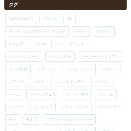
タグ
COSTA NOVA
Creema
DIY
あけましておめでとうございます
お供え
お盆の花
かすみ草
アジサイ
アルファベット
ウエルカムボード
オクタホテル
オーダーメイドギフト
ガラス彫刻
コサージュ
シャビーシック
スタンド
スワッグ
ハート
バレンタインデー
パープル
パール
ファベルフェス
フラワー教室
フレーム
ブローチ
プルメリア
ホワイトスター
ホワイトデー
モネ
モネ展
ラブラドールレトリーバー