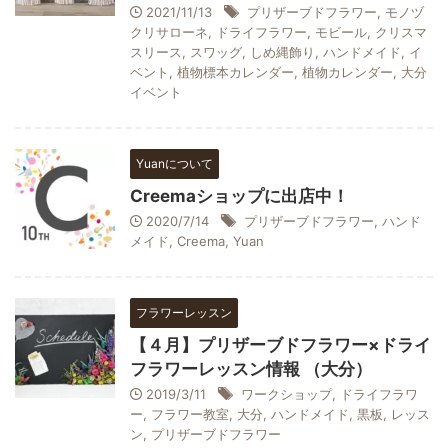
2021/11/13
プリザーブドフラワー
,
モノヅ
クリサローネ
,
ドライフラワー
,
モビール
,
クリスマ
スリース
,
スワッグ
,
しめ縄飾り
,
ハンドメイド
,
イ
ベント
,
植物標本カレンダー
,
植物カレンダー
,
大分
イベント
Yuanについて
Creemaショップに出店中！
2020/7/14
プリザーブドフラワー
,
ハンド
メイド
,
Creema
,
Yuan
フラワーレッスン
【４月】プリザーブドフラワー×ドライ
フラワーレッスン情報 （大分）
2019/3/11
ワークショップ
,
ドライフラワ
ー
,
フラワー教室
,
大分
,
ハンドメイド
,
黒板
,
レッス
ン
,
プリザーブドフラワー