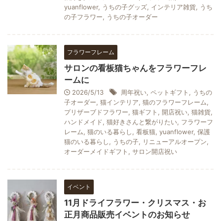
yuanflower
,
うちの子グッズ
,
インテリア雑貨
,
うち
の子フラワー
,
うちの子オーダー
フラワーフレーム
サロンの看板猫ちゃんをフラワーフレ
ームに
2026/5/13
周年祝い
,
ペットギフト
,
うちの
子オーダー
,
猫インテリア
,
猫のフラワーフレーム
,
プリザーブドフラワー
,
猫ギフト
,
開店祝い
,
猫雑貨
,
ハンドメイド
,
猫好きさんと繋がりたい
,
フラワーフ
レーム
,
猫のいる暮らし
,
看板猫
,
yuanflower
,
保護
猫のいる暮らし
,
うちの子
,
リニューアルオープン
,
オーダーメイドギフト
,
サロン開店祝い
イベント
11月ドライフラワー・クリスマス・お
正月商品販売イベントのお知らせ