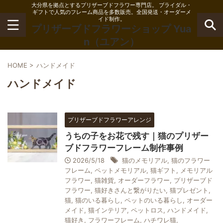
大分県を拠点とするプリザーブドフラワー専門店。 ブライダル・
ギフトで人気のフレーム商品を多数販売。全国発送・オーダーメ
イド制作。
プリザーブドフラワーショップ Yua
n（ユアン）
HOME
>
ハンドメイド
ハンドメイド
プリザーブドフラワーアレンジ
うちの子をお花で残す｜猫のプリザー
ブドフラワーフレーム制作事例
2026/5/18
猫のメモリアル
,
猫のフラワー
フレーム
,
ペットメモリアル
,
猫ギフト
,
メモリアル
フラワー
,
猫雑貨
,
オーダーフラワー
,
プリザーブド
フラワー
,
猫好きさんと繋がりたい
,
猫プレゼント
,
猫
,
猫のいる暮らし
,
ペットのいる暮らし
,
オーダー
メイド
,
猫インテリア
,
ペットロス
,
ハンドメイド
,
猫好き
,
フラワーフレーム
,
ハチワレ猫
,