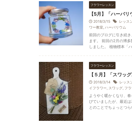
フラワーレッスン
【5月】「ハーバリウ
2018/3/15
レッス
ワー教室
,
ハーバリウム
前回のブログに引き続き
ます。 前回の2月の博
しました。 植物標本「ハー
フラワーレッスン
【５月】「スワッグ
2018/3/14
レッス
イフラワー
,
スワッグ
,
フラ
ようやく暖かくなり、春
びていましたが、最近は
とのことでちょっとつらい