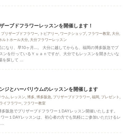
ザーブドフラワーレッスンを開催します！
,
プリザーブドフラワー
,
トピアリー
,
ワークショップ
,
フラワー教室
,
大分
,
Mホルトホール大分
,
大分フラワーレッスン
民になり、早10ヶ月…。 大分に越してからも、福岡の博多阪急でプ
スンを行っているＹｕａｎですが、大分でもレッスンを開きたいな
探して ...
ンジとハーバリウムのレッスンを開催します
リウム
,
レッスン
,
博多
,
博多阪急
,
プリザーブドフラワー
,
福岡
,
プレゼント
,
ライフラワー
,
フラワー教室
 博多阪急でプリザーブドフラワー１DAYレッスン開催いたします。
フラワー１DAYレッスンは、初心者の方でも気軽にご参加いただけるレ
..