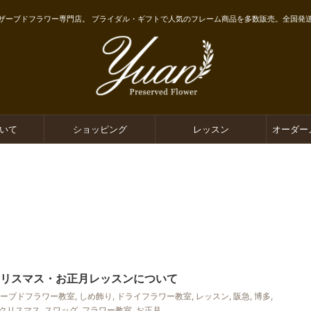
ザーブドフラワー専門店。 ブライダル・ギフトで人気のフレーム商品を多数販売。全国発
ついて
ショッピング
レッスン
オーダー
クリスマス・お正月レッスンについて
ーブドフラワー教室
,
しめ飾り
,
ドライフラワー教室
,
レッスン
,
阪急
,
博多
,
クリスマス
,
スワッグ
,
フラワー教室
,
お正月