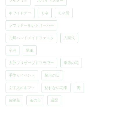
プルメリア
ホワイトスター
ホワイトデー
モネ
モネ展
ラブラドールレトリーバー
九州ハンドメイドフェスタ
入園式
卒寿
壁紙
大分プリザーブドフラワー
季節の花
手作りイベント
敬老の日
文字入れギフト
枯れない花束
海
紫陽花
蚤の市
還暦