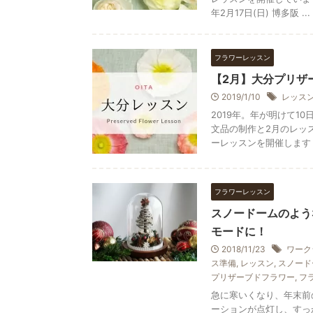
年2月17日(日) 博多阪 ...
フラワーレッスン
【2月】大分プリザ
2019/1/10
レッス
2019年。年が明けて1
文品の制作と2月のレッ
ーレッスンを開催します .
フラワーレッスン
スノードームのよう
モードに！
2018/11/23
ワーク
ス準備
,
レッスン
,
スノード
プリザーブドフラワー
,
フ
急に寒いくなり、年末前
ーションが点灯し、すっ