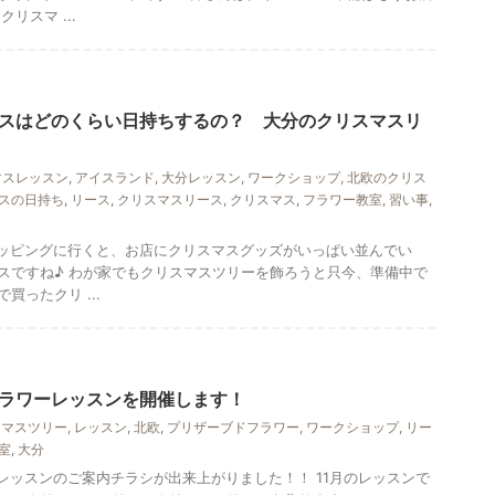
リスマ ...
スはどのくらい日持ちするの？ 大分のクリスマスリ
マスレッスン
,
アイスランド
,
大分レッスン
,
ワークショップ
,
北欧のクリス
スの日持ち
,
リース
,
クリスマスリース
,
クリスマス
,
フラワー教室
,
習い事
,
ョッピングに行くと、お店にクリスマスグッズがいっぱい並んでい
スですね♪ わが家でもクリスマスツリーを飾ろうと只今、準備中で
買ったクリ ...
ラワーレッスンを開催します！
スマスツリー
,
レッスン
,
北欧
,
プリザーブドフラワー
,
ワークショップ
,
リー
室
,
大分
レッスンのご案内チラシが出来上がりました！！ 11月のレッスンで