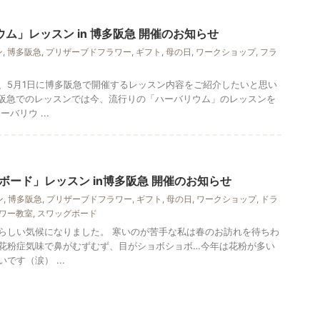
ム」レッスン in 博多阪急 開催のお知らせ
ン
,
博多阪急
,
プリザーブドフラワー
,
ギフト
,
母の日
,
ワークショップ
,
フラ
、5月1日に博多阪急で開催するレッスン内容をご紹介したいと思い
多阪急でのレッスンでは今、流行りの「ハーバリウム」のレッスンを
バリウ ...
ボード」レッスン in博多阪急 開催のお知らせ
ン
,
博多阪急
,
プリザーブドフラワー
,
ギフト
,
母の日
,
ワークショップ
,
ドラ
ワー教室
,
スワッグボード
らしい気候になりました。 寒いのが苦手な私は春のお訪れを待ちわ
花粉症気味で鼻がむずむず、目がショボショボ…今年は花粉が多い
です（涙） ...