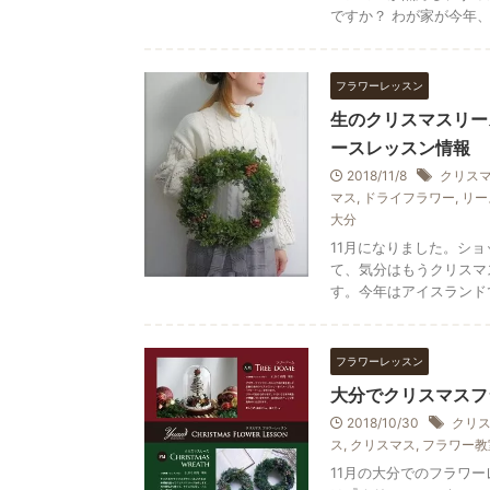
ですか？ わが家が今年、ク
フラワーレッスン
生のクリスマスリー
ースレッスン情報
2018/11/8
クリス
マス
,
ドライフラワー
,
リー
大分
11月になりました。シ
て、気分はもうクリスマ
す。今年はアイスランドで
フラワーレッスン
大分でクリスマスフ
2018/10/30
クリ
ス
,
クリスマス
,
フラワー教
11月の大分でのフラワー