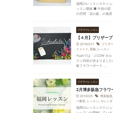
福岡のレッスンスケジュー
ッスン開催 ■ 午前の部
の空間「花の庭」の風景 .
フラワーレッスン
【４月】プリザーブ
2019/3/11
プリザ
ドメイド
,
黒板
,
レッスン
Yuanでは「J:COM
スン内容が決まりましたの
板フラワーボード ...
フラワーレッスン
2月博多阪急フラワ
2019/2/5
博多阪急
ー教室
,
レッスン
,
カレンダ
福岡のレッスンスケジュ
レッスンを開催しています