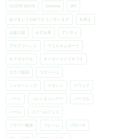
COSTA NOVA
Creema
DIY
あけましておめでとうございます
お供え
お盆の花
かすみ草
アジサイ
アルファベット
ウエルカムボード
オクタホテル
オーダーメイドギフト
ガラス彫刻
コサージュ
シャビーシック
スタンド
スワッグ
ハート
バレンタインデー
パープル
パール
ファベルフェス
フラワー教室
フレーム
ブローチ