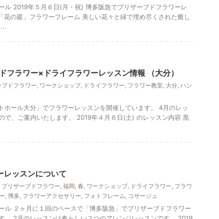
ル 2019年５月６日(月・祝) 博多阪急でプリザーブドフラワーレ
 「花の庭」フラワーフレーム 美しい花々と緑で埋め尽くされた癒し
..
ドフラワー×ドライフラワーレッスン情報 （大分）
ーブドフラワー
,
ワークショップ
,
ドライフラワー
,
フラワー教室
,
大分
,
ハン
 ホルトホール大分」でフラワーレッスンを開催しています。 4月のレッ
で、ご案内いたします。 2019年４月６日(土) のレッスン内容 黒
ーレッスンについて
,
プリザーブドフラワー
,
福岡
,
春
,
ワークショップ
,
ドライフラワー
,
フラワ
ー
,
博多
,
フラワーアクセサリー
,
フォトフレーム
,
コサージュ
ール ２ヶ月に１回のペースで「博多阪急」でプリザーブドフラワー
。 2月のレッスンは春らしい２つのアレンジレッスンです。 2019