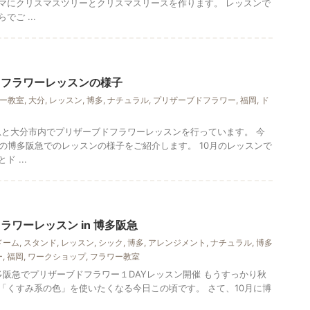
マにクリスマスツリーとクリスマスリースを作ります。 レッスンで
ご ...
ドフラワーレッスンの様子
ー教室
,
大分
,
レッスン
,
博多
,
ナチュラル
,
プリザーブドフラワー
,
福岡
,
ド
阪急と大分市内でプリザーブドフラワーレッスンを行っています。 今
月の博多阪急でのレッスンの様子をご紹介します。 10月のレッスンで
 ...
ラワーレッスン in 博多阪急
ドーム
,
スタンド
,
レッスン
,
シック
,
博多
,
アレンジメント
,
ナチュラル
,
博多
ー
,
福岡
,
ワークショップ
,
フラワー教室
) 博多阪急でプリザーブドフラワー１DAYレッスン開催 もうすっかり秋
「くすみ系の色」を使いたくなる今日この頃です。 さて、10月に博