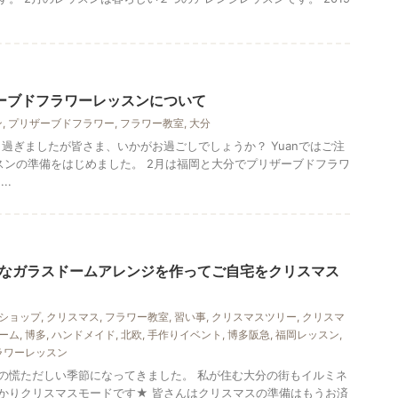
ーブドフラワーレッスンについて
ン
,
プリザーブドフラワー
,
フラワー教室
,
大分
0日過ぎましたが皆さま、いかがお過ごしでしょうか？ Yuanではご注
スンの準備をはじめました。 2月は福岡と大分でプリザーブドフラワ
..
なガラスドームアレンジを作ってご自宅をクリスマス
ショップ
,
クリスマス
,
フラワー教室
,
習い事
,
クリスマスツリー
,
クリスマ
ーム
,
博多
,
ハンドメイド
,
北欧
,
手作りイベント
,
博多阪急
,
福岡レッスン
,
ラワーレッスン
の慌ただしい季節になってきました。 私が住む大分の街もイルミネ
かりクリスマスモードです★ 皆さんはクリスマスの準備はもうお済