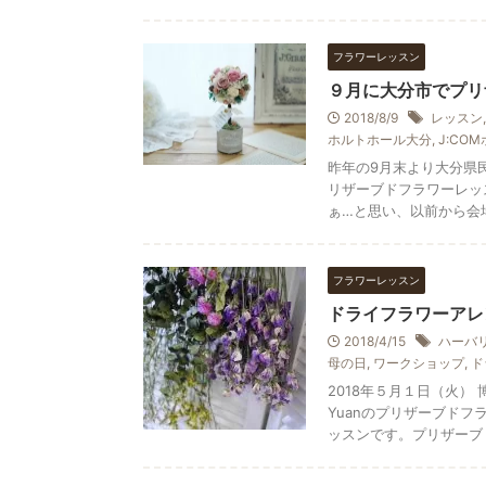
フラワーレッスン
９月に大分市でプリ
2018/8/9
レッスン
ホルトホール大分
,
J:CO
昨年の9月末より大分県
リザーブドフラワーレッ
ぁ…と思い、以前から会場を
フラワーレッスン
ドライフラワーアレ
2018/4/15
ハーバ
母の日
,
ワークショップ
,
ド
2018年５月１日（火）
Yuanのプリザーブド
ッスンです。プリザーブ .