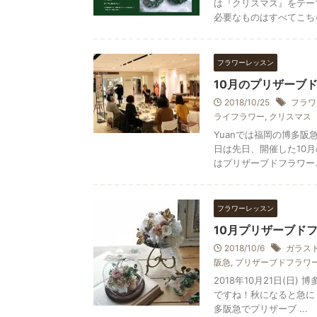
は『クリスマス』をテー
必要なものはすべてこちらで
フラワーレッスン
10月のプリザーブ
2018/10/25
フラワ
ライフラワー
,
クリスマス
Yuanでは福岡の博多
日は先日、開催した10
はプリザーブドフラワーとド
フラワーレッスン
10月プリザーブドフ
2018/10/6
ガラス
阪急
,
プリザーブドフラワ
2018年10月21日(日
ですね！秋になると急に
多阪急でプリザーブ ...