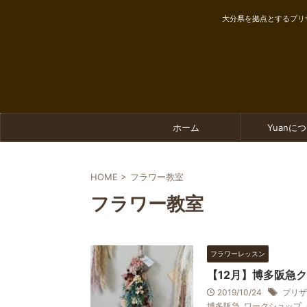
大分県を拠点とするプリ
ホーム
Yuanに
HOME
>
フラワー教室
フラワー教室
フラワーレッスン
【12月】博多阪急
2019/10/24
プリザ
博多阪急
,
ワークショップ
,