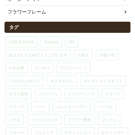
フラワーフレーム
タグ
COSTA NOVA
Creema
DIY
あけましておめでとうございます
お供え
お盆の花
かすみ草
アジサイ
アルファベット
ウエルカムボード
オクタホテル
オーダーメイドギフト
ガラス彫刻
コサージュ
シャビーシック
スタンド
スワッグ
ハート
バレンタインデー
パープル
パール
ファベルフェス
フラワー教室
フレーム
ブローチ
プルメリア
ホワイトスター
ホワイトデー