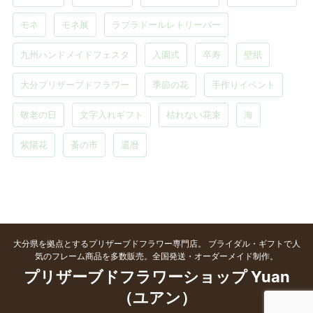
モネ
モネ展
ラブラドールレトリーバー
九州ハンドメイドフェスタ
入園式
卒寿
壁紙
大分プリザーブドフラワー
季節の花
手作りイベント
敬老の日
文字入れギフト
枯れない花束
海
紫陽花
蚤の市
還暦
大分県を拠点とするプリザーブドフラワー専門店。 ブライダル・ギフトで人
気のフレーム商品を多数販売。全国発送・オーダーメイド制作。
プリザーブドフラワーショップ Yuan
（ユアン）