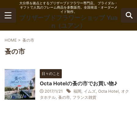
大分県を拠点とするプリザーブドフラワー専門店。 ブライダル・
ギフトで人気のフレーム商品を多数販売。全国発送・オーダーメ
イド制作。
プリザーブドフラワーショップ Yua
n（ユアン）
HOME
>
蚤の市
蚤の市
日々のこと
Octa Hotelの蚤の市でお買い物♪
2017/1/21
福岡
,
イムズ
,
Octa Hotel
,
オク
タホテル
,
蚤の市
,
フランス雑貨