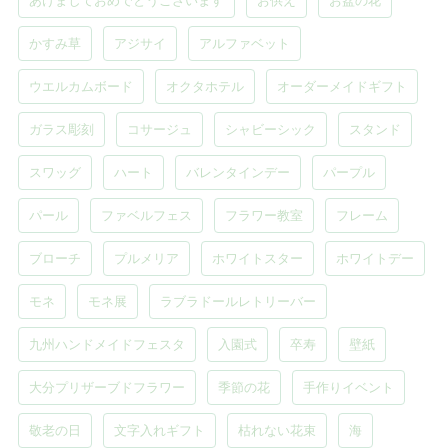
あけましておめでとうございます
お供え
お盆の花
かすみ草
アジサイ
アルファベット
ウエルカムボード
オクタホテル
オーダーメイドギフト
ガラス彫刻
コサージュ
シャビーシック
スタンド
スワッグ
ハート
バレンタインデー
パープル
パール
ファベルフェス
フラワー教室
フレーム
ブローチ
プルメリア
ホワイトスター
ホワイトデー
モネ
モネ展
ラブラドールレトリーバー
九州ハンドメイドフェスタ
入園式
卒寿
壁紙
大分プリザーブドフラワー
季節の花
手作りイベント
敬老の日
文字入れギフト
枯れない花束
海