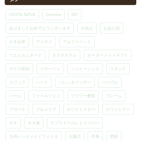
COSTA NOVA
Creema
DIY
あけましておめでとうございます
お供え
お盆の花
かすみ草
アジサイ
アルファベット
ウエルカムボード
オクタホテル
オーダーメイドギフト
ガラス彫刻
コサージュ
シャビーシック
スタンド
スワッグ
ハート
バレンタインデー
パープル
パール
ファベルフェス
フラワー教室
フレーム
ブローチ
プルメリア
ホワイトスター
ホワイトデー
モネ
モネ展
ラブラドールレトリーバー
九州ハンドメイドフェスタ
入園式
卒寿
壁紙