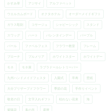
かすみ草
アジサイ
アルファベット
ウエルカムボード
オクタホテル
オーダーメイドギフト
ガラス彫刻
コサージュ
シャビーシック
スタンド
スワッグ
ハート
バレンタインデー
パープル
パール
ファベルフェス
フラワー教室
フレーム
ブローチ
プルメリア
ホワイトスター
ホワイトデー
モネ
モネ展
ラブラドールレトリーバー
九州ハンドメイドフェスタ
入園式
卒寿
壁紙
大分プリザーブドフラワー
季節の花
手作りイベント
敬老の日
文字入れギフト
枯れない花束
海
紫陽花
蚤の市
還暦