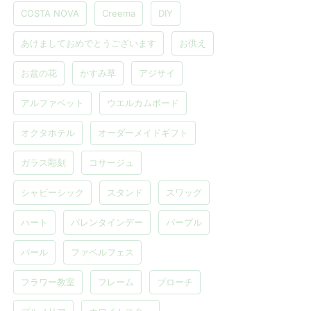
COSTA NOVA
Creema
DIY
あけましておめでとうございます
お供え
お盆の花
かすみ草
アジサイ
アルファベット
ウエルカムボード
オクタホテル
オーダーメイドギフト
ガラス彫刻
コサージュ
シャビーシック
スタンド
スワッグ
ハート
バレンタインデー
パープル
パール
ファベルフェス
フラワー教室
フレーム
ブローチ