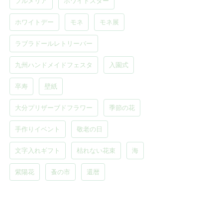
プルメリア
ホワイトスター
ホワイトデー
モネ
モネ展
ラブラドールレトリーバー
九州ハンドメイドフェスタ
入園式
卒寿
壁紙
大分プリザーブドフラワー
季節の花
手作りイベント
敬老の日
文字入れギフト
枯れない花束
海
紫陽花
蚤の市
還暦