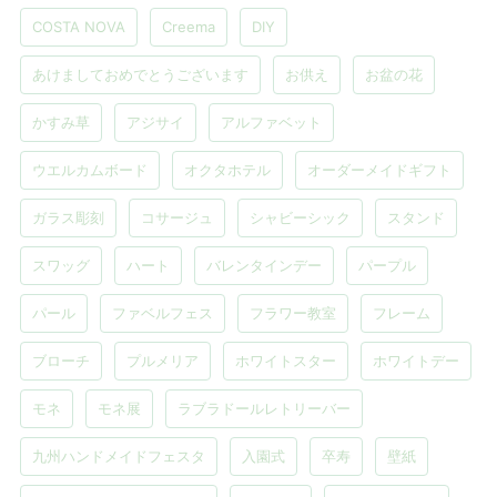
COSTA NOVA
Creema
DIY
あけましておめでとうございます
お供え
お盆の花
かすみ草
アジサイ
アルファベット
ウエルカムボード
オクタホテル
オーダーメイドギフト
ガラス彫刻
コサージュ
シャビーシック
スタンド
スワッグ
ハート
バレンタインデー
パープル
パール
ファベルフェス
フラワー教室
フレーム
ブローチ
プルメリア
ホワイトスター
ホワイトデー
モネ
モネ展
ラブラドールレトリーバー
九州ハンドメイドフェスタ
入園式
卒寿
壁紙