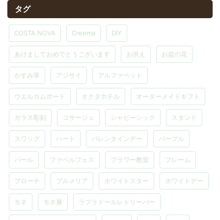
タグ
COSTA NOVA
Creema
DIY
あけましておめでとうございます
お供え
お盆の花
かすみ草
アジサイ
アルファベット
ウエルカムボード
オクタホテル
オーダーメイドギフト
ガラス彫刻
コサージュ
シャビーシック
スタンド
スワッグ
ハート
バレンタインデー
パープル
パール
ファベルフェス
フラワー教室
フレーム
ブローチ
プルメリア
ホワイトスター
ホワイトデー
モネ
モネ展
ラブラドールレトリーバー