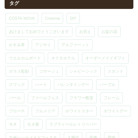
タグ
COSTA NOVA
Creema
DIY
あけましておめでとうございます
お供え
お盆の花
かすみ草
アジサイ
アルファベット
ウエルカムボード
オクタホテル
オーダーメイドギフト
ガラス彫刻
コサージュ
シャビーシック
スタンド
スワッグ
ハート
バレンタインデー
パープル
パール
ファベルフェス
フラワー教室
フレーム
ブローチ
プルメリア
ホワイトスター
ホワイトデー
モネ
モネ展
ラブラドールレトリーバー
九州ハンドメイドフェスタ
入園式
卒寿
壁紙