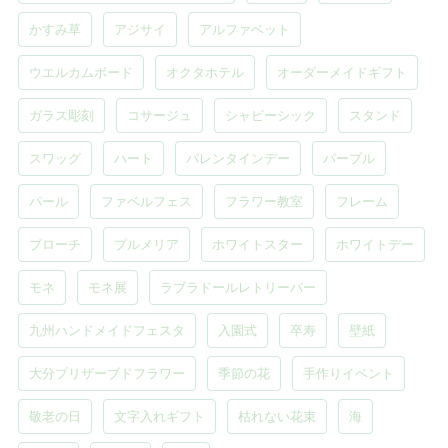
かすみ草
アジサイ
アルファベット
ウエルカムボード
オクタホテル
オーダーメイドギフト
ガラス彫刻
コサージュ
シャビーシック
スタンド
スワッグ
ハート
バレンタインデー
パープル
パール
ファベルフェス
フラワー教室
フレーム
ブローチ
プルメリア
ホワイトスター
ホワイトデー
モネ
モネ展
ラブラドールレトリーバー
九州ハンドメイドフェスタ
入園式
卒寿
壁紙
大分プリザーブドフラワー
季節の花
手作りイベント
敬老の日
文字入れギフト
枯れない花束
海