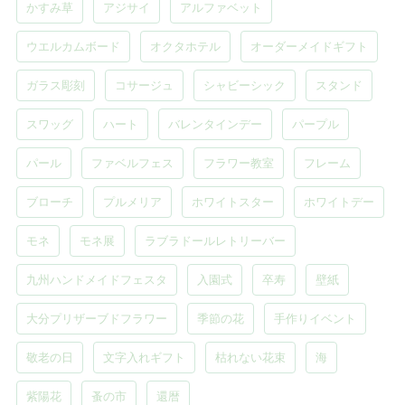
かすみ草
アジサイ
アルファベット
ウエルカムボード
オクタホテル
オーダーメイドギフト
ガラス彫刻
コサージュ
シャビーシック
スタンド
スワッグ
ハート
バレンタインデー
パープル
パール
ファベルフェス
フラワー教室
フレーム
ブローチ
プルメリア
ホワイトスター
ホワイトデー
モネ
モネ展
ラブラドールレトリーバー
九州ハンドメイドフェスタ
入園式
卒寿
壁紙
大分プリザーブドフラワー
季節の花
手作りイベント
敬老の日
文字入れギフト
枯れない花束
海
紫陽花
蚤の市
還暦