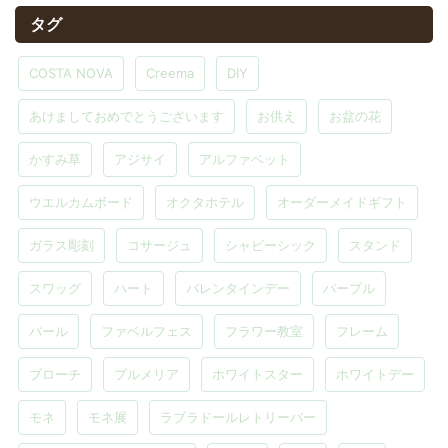
タグ
COSTA NOVA
Creema
DIY
あけましておめでとうございます
お供え
お盆の花
かすみ草
アジサイ
アルファベット
ウエルカムボード
オクタホテル
オーダーメイドギフト
ガラス彫刻
コサージュ
シャビーシック
スタンド
スワッグ
ハート
バレンタインデー
パープル
パール
ファベルフェス
フラワー教室
フレーム
ブローチ
プルメリア
ホワイトスター
ホワイトデー
モネ
モネ展
ラブラドールレトリーバー