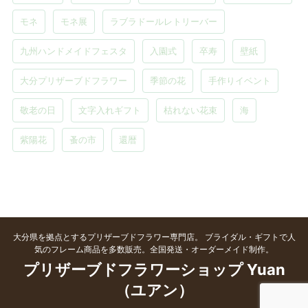
モネ
モネ展
ラブラドールレトリーバー
九州ハンドメイドフェスタ
入園式
卒寿
壁紙
大分プリザーブドフラワー
季節の花
手作りイベント
敬老の日
文字入れギフト
枯れない花束
海
紫陽花
蚤の市
還暦
大分県を拠点とするプリザーブドフラワー専門店。 ブライダル・ギフトで人
気のフレーム商品を多数販売。全国発送・オーダーメイド制作。
プリザーブドフラワーショップ Yuan
（ユアン）