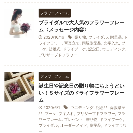
フラワーフレーム
ブライダルで大人気のフラワーフレー
ム〈メッセージ内容〉
2020/10/16
贈り物
,
ブライダル
,
贈呈品
,
ド
ライフラワー
,
写真立て
,
両親贈呈品
,
文字入れ
,
ブ
ーケ
,
結婚式
,
ドライブーケ
,
記念日
,
ウェディング
,
プリザーブドフラワー
フラワーフレーム
誕生日や記念日の贈り物にちょうどい
い！Ｓサイズのドライフラワーフレー
ム
2020/6/1
ウエディング
,
記念品
,
両親贈呈
品
,
ブーケ
,
文字入れ
,
プリザーブドフラワー
,
フラ
ワーフレーム
,
プレゼント
,
贈り物
,
ドライブーケ
,
ブライダル
,
オーダーメイド
,
贈呈品
,
ドライフラワ
ー