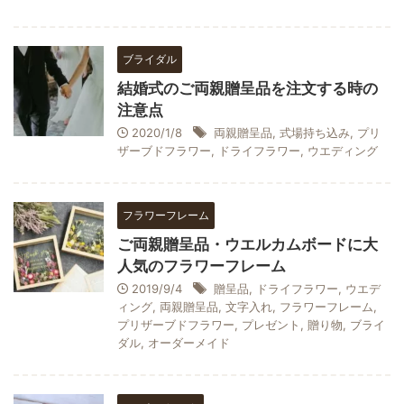
ブライダル
結婚式のご両親贈呈品を注文する時の
注意点
2020/1/8
両親贈呈品
,
式場持ち込み
,
プリ
ザーブドフラワー
,
ドライフラワー
,
ウエディング
フラワーフレーム
ご両親贈呈品・ウエルカムボードに大
人気のフラワーフレーム
2019/9/4
贈呈品
,
ドライフラワー
,
ウエデ
ィング
,
両親贈呈品
,
文字入れ
,
フラワーフレーム
,
プリザーブドフラワー
,
プレゼント
,
贈り物
,
ブライ
ダル
,
オーダーメイド