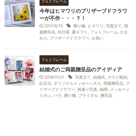
フォトフレーム
今年はヒマワリのプリザーブドフラワ
ーが不作・・・？！
2017/6/15
贈り物
,
ヒマワリ
,
写真立て
,
両
親贈呈品
,
向日葵
,
夏ギフト
,
フォトフレーム
,
ひま
わり
,
プリザーブドフラワー
,
お祝い
フォトフレーム
結婚式のご両親贈呈品のアイディア
2016/11/21
写真立て
,
結婚式
,
ガラス彫刻
,
記念日
,
オリジナルメッセージ入り
,
両親贈呈品
,
プ
リザーブドフラワー
,
前撮り写真
,
福岡
,
メッセージ
リボン
,
バラ
,
贈り物
,
ブライダル
,
贈呈品