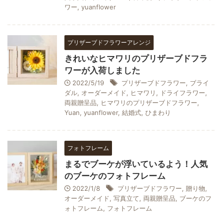
ワー
,
yuanflower
プリザーブドフラワーアレンジ
きれいなヒマワリのプリザーブドフラ
ワーが入荷しました
2022/5/19
プリザーブドフラワー
,
ブライ
ダル
,
オーダーメイド
,
ヒマワリ
,
ドライフラワー
,
両親贈呈品
,
ヒマワリのプリザーブドフラワー
,
Yuan
,
yuanflower
,
結婚式
,
ひまわり
フォトフレーム
まるでブーケが浮いているよう！人気
のブーケのフォトフレーム
2022/1/8
プリザーブドフラワー
,
贈り物
,
オーダーメイド
,
写真立て
,
両親贈呈品
,
ブーケのフ
ォトフレーム
,
フォトフレーム