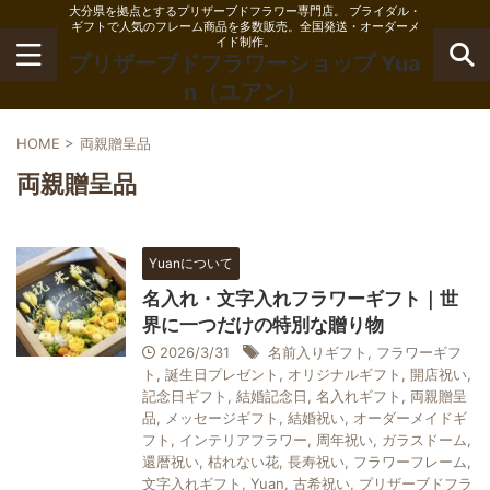
大分県を拠点とするプリザーブドフラワー専門店。 ブライダル・
ギフトで人気のフレーム商品を多数販売。全国発送・オーダーメ
イド制作。
プリザーブドフラワーショップ Yua
n（ユアン）
HOME
>
両親贈呈品
両親贈呈品
Yuanについて
名入れ・文字入れフラワーギフト｜世
界に一つだけの特別な贈り物
2026/3/31
名前入りギフト
,
フラワーギフ
ト
,
誕生日プレゼント
,
オリジナルギフト
,
開店祝い
,
記念日ギフト
,
結婚記念日
,
名入れギフト
,
両親贈呈
品
,
メッセージギフト
,
結婚祝い
,
オーダーメイドギ
フト
,
インテリアフラワー
,
周年祝い
,
ガラスドーム
,
還暦祝い
,
枯れない花
,
長寿祝い
,
フラワーフレーム
,
文字入れギフト
,
Yuan
,
古希祝い
,
プリザーブドフラ