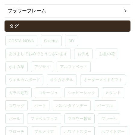
フラワーフレーム
タグ
COSTA NOVA
Creema
DIY
あけましておめでとうございます
お供え
お盆の花
かすみ草
アジサイ
アルファベット
ウエルカムボード
オクタホテル
オーダーメイドギフト
ガラス彫刻
コサージュ
シャビーシック
スタンド
スワッグ
ハート
バレンタインデー
パープル
パール
ファベルフェス
フラワー教室
フレーム
ブローチ
プルメリア
ホワイトスター
ホワイトデー