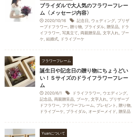
ブライダルで大人気のフラワーフレー
ム〈メッセージ内容〉
2020/10/16
記念日
,
ウェディング
,
プリザ
ーブドフラワー
,
贈り物
,
ブライダル
,
贈呈品
,
ドラ
イフラワー
,
写真立て
,
両親贈呈品
,
文字入れ
,
ブー
ケ
,
結婚式
,
ドライブーケ
フラワーフレーム
誕生日や記念日の贈り物にちょうどい
い！Ｓサイズのドライフラワーフレー
ム
2020/6/1
ドライフラワー
,
ウエディング
,
記念品
,
両親贈呈品
,
ブーケ
,
文字入れ
,
プリザーブ
ドフラワー
,
フラワーフレーム
,
プレゼント
,
贈り物
,
ドライブーケ
,
ブライダル
,
オーダーメイド
,
贈呈品
Yuanについて