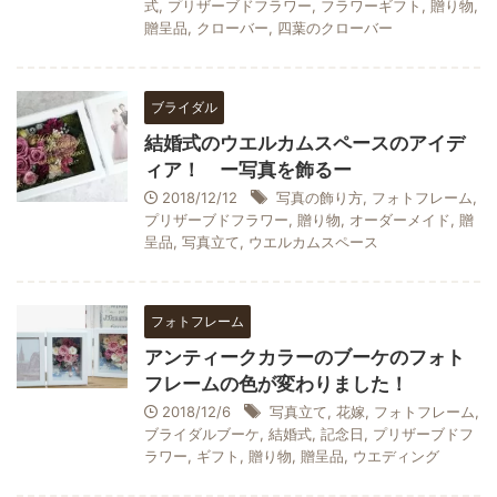
式
,
プリザーブドフラワー
,
フラワーギフト
,
贈り物
,
贈呈品
,
クローバー
,
四葉のクローバー
ブライダル
結婚式のウエルカムスペースのアイデ
ィア！ ー写真を飾るー
2018/12/12
写真の飾り方
,
フォトフレーム
,
プリザーブドフラワー
,
贈り物
,
オーダーメイド
,
贈
呈品
,
写真立て
,
ウエルカムスペース
フォトフレーム
アンティークカラーのブーケのフォト
フレームの色が変わりました！
2018/12/6
写真立て
,
花嫁
,
フォトフレーム
,
ブライダルブーケ
,
結婚式
,
記念日
,
プリザーブドフ
ラワー
,
ギフト
,
贈り物
,
贈呈品
,
ウエディング