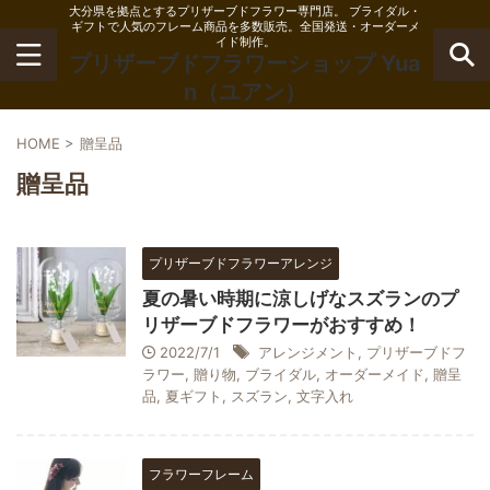
大分県を拠点とするプリザーブドフラワー専門店。 ブライダル・
ギフトで人気のフレーム商品を多数販売。全国発送・オーダーメ
イド制作。
プリザーブドフラワーショップ Yua
n（ユアン）
HOME
>
贈呈品
贈呈品
プリザーブドフラワーアレンジ
夏の暑い時期に涼しげなスズランのプ
リザーブドフラワーがおすすめ！
2022/7/1
アレンジメント
,
プリザーブドフ
ラワー
,
贈り物
,
ブライダル
,
オーダーメイド
,
贈呈
品
,
夏ギフト
,
スズラン
,
文字入れ
フラワーフレーム