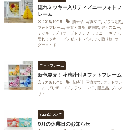
隠れミッキー入りディズニーフォトフ
レーム
2018/10/19
贈呈品
,
写真立て
,
ガラス彫刻
,
フォトフレーム
,
美女と野獣
,
結婚式
,
ディズニー
,
ミッキー
,
プリザーブドフラワー
,
ミニー
,
ギフト
,
隠れミッキー
,
プレゼント
,
パステル
,
贈り物
,
オー
ダーメイド
フォトフレーム
新色発売！花時計付きフォトフレーム
2018/10/16
花時計
,
写真立て
,
フォトフレ
ーム
,
プリザーブドフラワー
,
バラ
,
贈呈品
,
プルメ
リア
Yuanについて
9月の休業日のお知らせ