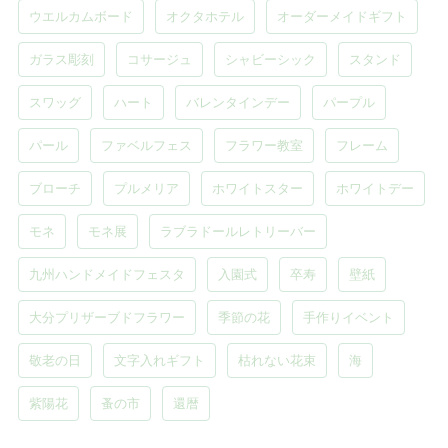
ウエルカムボード
オクタホテル
オーダーメイドギフト
ガラス彫刻
コサージュ
シャビーシック
スタンド
スワッグ
ハート
バレンタインデー
パープル
パール
ファベルフェス
フラワー教室
フレーム
ブローチ
プルメリア
ホワイトスター
ホワイトデー
モネ
モネ展
ラブラドールレトリーバー
九州ハンドメイドフェスタ
入園式
卒寿
壁紙
大分プリザーブドフラワー
季節の花
手作りイベント
敬老の日
文字入れギフト
枯れない花束
海
紫陽花
蚤の市
還暦