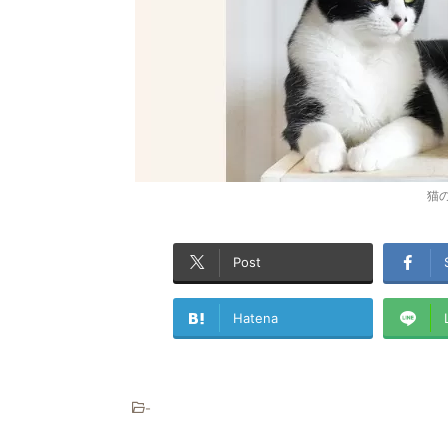
猫
Post
Hatena
-