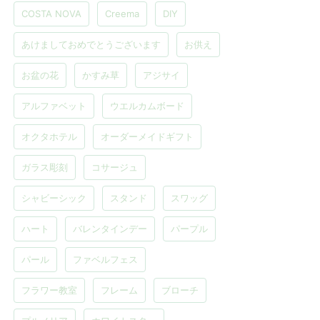
COSTA NOVA
Creema
DIY
あけましておめでとうございます
お供え
お盆の花
かすみ草
アジサイ
アルファベット
ウエルカムボード
オクタホテル
オーダーメイドギフト
ガラス彫刻
コサージュ
シャビーシック
スタンド
スワッグ
ハート
バレンタインデー
パープル
パール
ファベルフェス
フラワー教室
フレーム
ブローチ