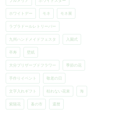
プルメリア
ホワイトスター
ホワイトデー
モネ
モネ展
ラブラドールレトリーバー
九州ハンドメイドフェスタ
入園式
卒寿
壁紙
大分プリザーブドフラワー
季節の花
手作りイベント
敬老の日
文字入れギフト
枯れない花束
海
紫陽花
蚤の市
還暦