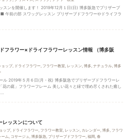
スンを開催します！ 2019年12月１日(日) 博多阪急でプリザーブ
■ 午前の部 スワッグレッスン プリザーブドフラワーやドライフラ
ドフラワー×ドライフラワーレッスン情報 （博多阪
ショップ
,
ドライフラワー
,
フラワー教室
,
レッスン
,
博多
,
ナチュラル
,
博多
ー
ル 2019年５月６日(月・祝) 博多阪急でプリザーブドフラワーレ
 「花の庭」フラワーフレーム 美しい花々と緑で埋め尽くされた癒し
..
ーレッスンについて
ョップ
,
ドライフラワー
,
フラワー教室
,
レッスン
,
カレンダー
,
博多
,
フラワ
レーム
,
コサージュ
,
博多阪急
,
プリザーブドフラワー
,
福岡
,
春