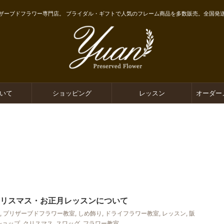
ザーブドフラワー専門店。 ブライダル・ギフトで人気のフレーム商品を多数販売。全国発
ついて
ショッピング
レッスン
オーダー
クリスマス・お正月レッスンについて
,
プリザーブドフラワー教室
,
しめ飾り
,
ドライフラワー教室
,
レッスン
,
阪
ショップ
,
クリスマス
,
スワッグ
,
フラワー教室