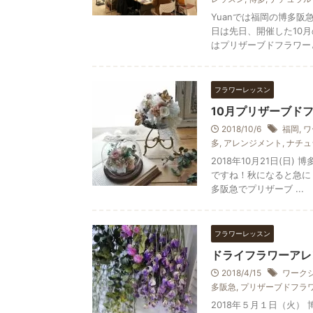
Yuanでは福岡の博多
日は先日、開催した10
はプリザーブドフラワーとド
フラワーレッスン
10月プリザーブドフ
2018/10/6
福岡
,
ワ
多
,
アレンジメント
,
ナチュ
2018年10月21日(日
ですね！秋になると急に
多阪急でプリザーブ ...
フラワーレッスン
ドライフラワーアレ
2018/4/15
ワーク
多阪急
,
プリザーブドフラ
2018年５月１日（火）