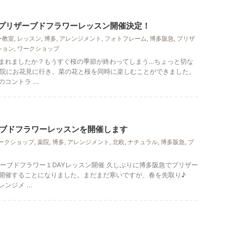
でプリザーブドフラワーレッスン開催決定！
ー教室
,
レッスン
,
博多
,
アレンジメント
,
フォトフレーム
,
博多阪急
,
プリザ
ション
,
ワークショップ
まれましたか？もうすぐ桜の季節が終わってしまう…ちょっと切な
布院にお花見に行き、菜の花と桜を同時に楽しむことができました。
ントラ ...
ブドフラワーレッスンを開催します
ークショップ
,
薬院
,
博多
,
アレンジメント
,
北欧
,
ナチュラル
,
博多阪急
,
プ
ザーブドフラワー１DAYレッスン開催 久しぶりに博多阪急でプリザー
開催することになりました。まだまだ寒いですが、春を先取り♪
ジメ ...