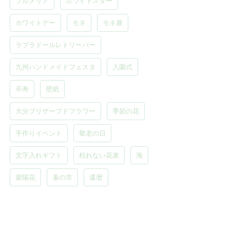
プルメリア
ホワイトスター
ホワイトデー
モネ
モネ展
ラブラドールレトリーバー
九州ハンドメイドフェスタ
入園式
卒寿
壁紙
大分プリザーブドフラワー
季節の花
手作りイベント
敬老の日
文字入れギフト
枯れない花束
海
紫陽花
蚤の市
還暦