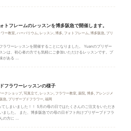
ォトフレームのレッスンを博多阪急で開催します。
ラワー教室
,
ハーバリウム
,
レッスン
,
博多
,
フォトフレーム
,
博多阪急
,
プリ
フラワーレッスンを開催することになりました。 Yuanのプリザー
ッスンは、初心者の方でも気軽にご参加いただけるレッスンです。プ
ある ...
ドフラワーレッスンの様子
ワークショップ
,
写真立て
,
レッスン
,
フラワー教室
,
薬院
,
博多
,
アレンジメ
阪急
,
プリザーブドフラワー
,
福岡
ってしまいました！！ 5月の母の日ではたくさんのご注文をいただき
いました。 また、博多阪急での母の日ギフト向けプリザーブドフラ
方に ...