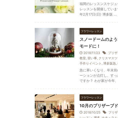
福岡のレッスンスケジュ
レッスンを開催しています
年2月17日(日) 博多阪 ...
フラワーレッスン
スノードームのよう
モードに！
2018/11/23
プリザ
教室
,
習い事
,
クリスマスツ
手作りイベント
,
博多阪急
,
急に寒いくなり、年末前
ーションが点灯し、すっ
ですか？ わが家が今年、ク
フラワーレッスン
10月のプリザーブ
2018/10/25
プリザ
レッスン
,
博多
,
ナチュラル