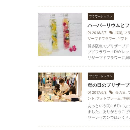
フラワーレッスン
ハーバーリウムとフ
2018/2/7
福岡
,
フ
ザーブドフラワー
,
ギフト
博多阪急でプリザーブド
ブドフラワー１DAYレ
リザーブドフラワーに興味が
フラワーレッスン
母の日のプリザーブ
2017/6/8
母の日
,
ント
,
フォトフレーム
,
博多
あっという間に6月にな
ました。ありがとうござ
ワーレッスンではたくさんの