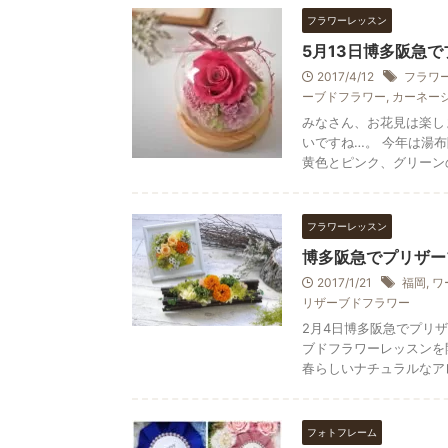
フラワーレッスン
5月13日博多阪急
2017/4/12
フラワ
ーブドフラワー
,
カーネー
みなさん、お花見は楽し
いですね…。 今年は湯
黄色とピンク、グリーンのコ
フラワーレッスン
博多阪急でプリザー
2017/1/21
福岡
,
ワ
リザーブドフラワー
2月4日博多阪急でプリ
ブドフラワーレッスンを
春らしいナチュラルなアレン
フォトフレーム