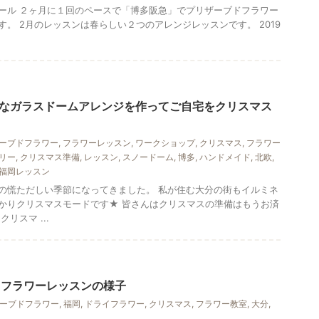
ール ２ヶ月に１回のペースで「博多阪急」でプリザーブドフラワー
。 2月のレッスンは春らしい２つのアレンジレッスンです。 2019
なガラスドームアレンジを作ってご自宅をクリスマス
ーブドフラワー
,
フラワーレッスン
,
ワークショップ
,
クリスマス
,
フラワー
リー
,
クリスマス準備
,
レッスン
,
スノードーム
,
博多
,
ハンドメイド
,
北欧
,
福岡レッスン
の慌ただしい季節になってきました。 私が住む大分の街もイルミネ
かりクリスマスモードです★ 皆さんはクリスマスの準備はもうお済
リスマ ...
ドフラワーレッスンの様子
ーブドフラワー
,
福岡
,
ドライフラワー
,
クリスマス
,
フラワー教室
,
大分
,