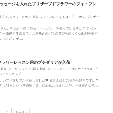
ッセージを入れたプリザーブドフラワーのフォトフレ
真立て
,
ロゼットリボン
,
博多
,
フォトフレーム
,
お誕生日
,
リボン
,
プリザー
なさん、今流行りの「ロゼットリボン」を知っていますか？ ロゼッ
から由来する言葉で、八重咲きのバラの花びらのような配列を現す
はリボンが ...
フラワーレッスン用のプチダリアが入荷
ー教室
,
ダリア
,
レッスン
,
薬院
,
博多
,
アレンジメント
,
北欧
,
ナチュラル
,
プ
ワークショップ
いいプリダリアが入荷しました♥ 皆さんはどの色がお好きですか？
きは12月という季節柄「赤」に心惹かれましたが、一番好きな色は
2
Next »