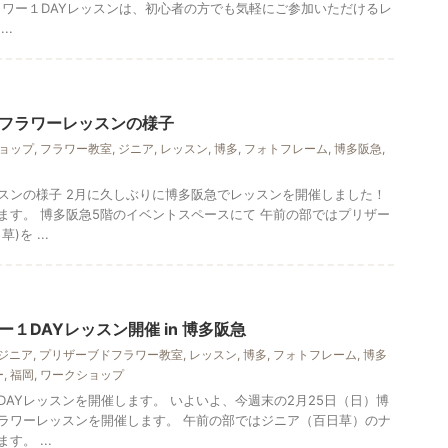
フラワー１DAYレッスンは、初心者の方でも気軽にご参加いただけるレ
..
フラワーレッスンの様子
ョップ
,
フラワー教室
,
ジニア
,
レッスン
,
博多
,
フォトフレーム
,
博多阪急
,
スンの様子 2月に久しぶりに博多阪急でレッスンを開催しました！
ます。 博多阪急5階のイベントスペースにて 午前の部ではプリザー
を ...
１DAYレッスン開催 in 博多阪急
ジニア
,
プリザーブドフラワー教室
,
レッスン
,
博多
,
フォトフレーム
,
博多
ー
,
福岡
,
ワークショップ
AYレッスンを開催します。 いよいよ、今週末の2月25日（日）博
ラワーレッスンを開催します。 午前の部ではジニア（百日草）のナ
。 ...