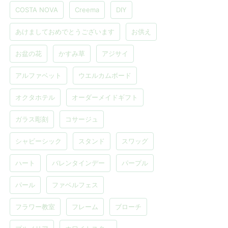
COSTA NOVA
Creema
DIY
あけましておめでとうございます
お供え
お盆の花
かすみ草
アジサイ
アルファベット
ウエルカムボード
オクタホテル
オーダーメイドギフト
ガラス彫刻
コサージュ
シャビーシック
スタンド
スワッグ
ハート
バレンタインデー
パープル
パール
ファベルフェス
フラワー教室
フレーム
ブローチ