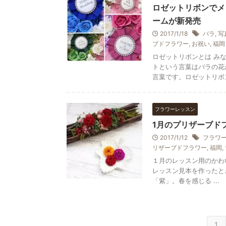
ロゼットリボンでメ
ームが新発売
2017/1/18
バラ
,
写
ブドフラワー
,
お祝い
,
福岡
ロゼットリボンとは み
トという言葉はバラの花
言葉です。ロゼットリボン
フラワーレッスン
1月のプリザーブド
2017/1/12
フラワ
リザーブドフラワー
,
福岡
,
１月のレッスン用のかわ
レッスン見本を作ったと
「紫」。春を感じる ...
1