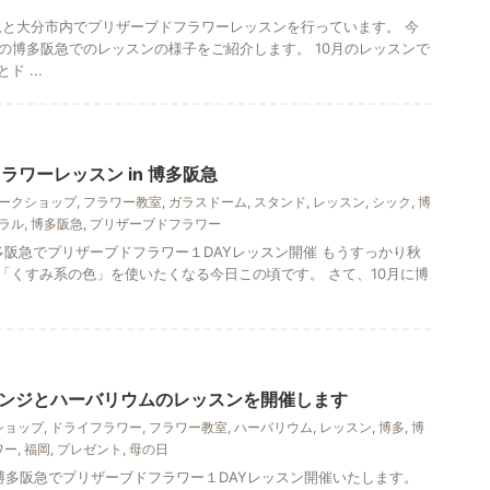
阪急と大分市内でプリザーブドフラワーレッスンを行っています。 今
月の博多阪急でのレッスンの様子をご紹介します。 10月のレッスンで
 ...
ラワーレッスン in 博多阪急
ークショップ
,
フラワー教室
,
ガラスドーム
,
スタンド
,
レッスン
,
シック
,
博
ラル
,
博多阪急
,
プリザーブドフラワー
) 博多阪急でプリザーブドフラワー１DAYレッスン開催 もうすっかり秋
「くすみ系の色」を使いたくなる今日この頃です。 さて、10月に博
ンジとハーバリウムのレッスンを開催します
ショップ
,
ドライフラワー
,
フラワー教室
,
ハーバリウム
,
レッスン
,
博多
,
博
ワー
,
福岡
,
プレゼント
,
母の日
 博多阪急でプリザーブドフラワー１DAYレッスン開催いたします。