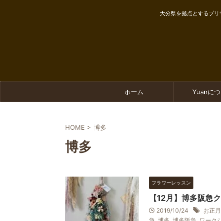
大分県を拠点とするプリ
ホーム
Yuanに
HOME
>
博多
博多
フラワーレッスン
【12月】博多阪急
2019/10/24
お正月
急
,
博多
,
博多阪急
,
ワーク