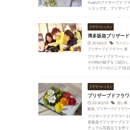
Yuanのプリザーブド
ッスンです。プリザーブ .
フラワーレッスン
博多阪急プリザード
2018/3/2
ワークシ
プリザーブドフラワー
,
春
プリザードフラワーレッ
その時の様子をご紹介し
ドフラワーのジニア(百日草)
フラワーレッスン
プリザーブドフラワー
2018/2/19
習い事
,
阪急
,
プリザーブドフラワ
プリザーブドフラワー１D
多阪急でプリザーブドフ
チュラル写真立てを作ります