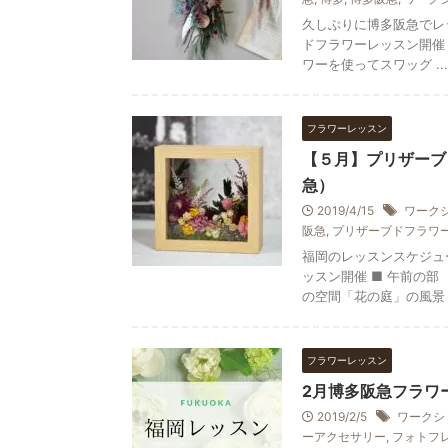
久しぶりに博多阪急でレッ
ドフラワーレッスン開催 
ワーを使ってスワッグ ...
フラワーレッスン
【５月】プリザーブ
急）
2019/4/15
ワーク
阪急
,
プリザーブドフラワ
福岡のレッスンスケジュー
ッスン開催 ■ 午前の部
の空間「花の庭」の風景 .
フラワーレッスン
2月博多阪急フラワ
2019/2/5
ワークシ
ーアクセサリー
,
フォトフ